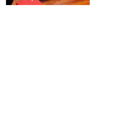
Taarten
Cupcakes, cakepops en koekjes