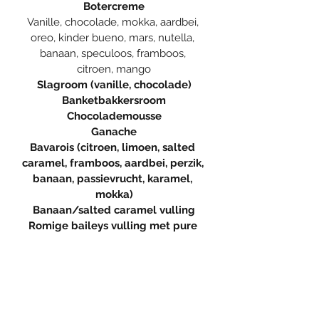
Botercreme
Vanille, chocolade, mokka, aardbei, 
oreo, kinder bueno, mars, nutella, 
banaan, speculoos, framboos, 
citroen, mango
Slagroom (vanille, chocolade)
Banketbakkersroom
Chocolademousse
Ganache
Bavarois (citroen, limoen, salted 
caramel, framboos, aardbei, perzik, 
banaan, passievrucht, karamel, 
mokka)
Banaan/salted caramel vulling
Romige baileys vulling met pure 
chocolade ganache
Toblerone mousse
Wens je liever een andere smaak, 